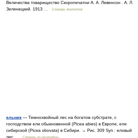
Величества товарищество Скоропечатни А. А. Левенсон . А. Л.
Зеленецкий. 1913 …
Словарь эпитетов
ельник
— Темнохвойный лес на богатом субстрате, с
господством ели обыкновенной (Picea abies) в Европе, ели
сибирской (Picea obovata) в Сибири. → Рис. 309 Syn.: еловый
лес …
Словарь по географии