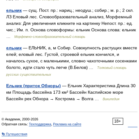
ельник
— сущ. Пост. пр.: нариц.; неодуш.; собир.; м. р.; 2 скл.
ЛЗ Еловый лес. Словообразовательный анализ, Морфемный
анализ: Для увеличения кликните на картинку Непост. пр.: ед.
чис.; Им. п. Основа словоформы: ельник Основа слова: ельник
…
Морфемно-словообразовательный словарь
ельник
— ЕЛЬНИК, а, м Собир. Совокупность растущих вместе
елей; еловый лес. Густой, строевой ельник кончился, и
началось сухое, с маленькими, словно чахоточными сосенками
болото, идти стало чуть легче (В.Белов) …
Толковый словарь
русских существительных
Ельник (приток Обноры)
— Ельник Характеристика Длина 30
км Площадь бассейна 173 км² Бассейн Каспийское море
Бассейн рек Обнора → Кострома → Волга …
Википедия
© Академик, 2000-2026
18+
Обратная связь:
Техподдержка
,
Реклама на сайте
👣 Путешествия