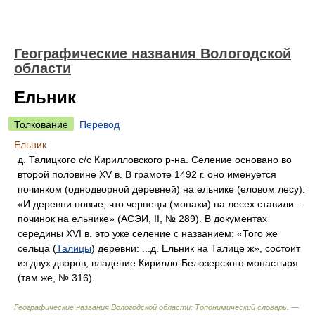
Географические названия Вологодской
области
Ельник
Толкование
Перевод
Ельник
д. Талицкого с/с Кирилловского р-на. Селение основано во
второй половине XV в. В грамоте 1492 г. оно именуется
починком (однодворной деревней) на ельнике (еловом лесу):
«И деревни новые, что чернецы (монахи) на лесех ставили...
починок на ельнике» (АСЭИ, II, № 289). В документах
середины XVI в. это уже селение с названием: «Того же
сельца (
Талицы
) деревни: ...д. Ельник на Талице ж», состоит
из двух дворов, владение Кирилло-Белозерского монастыря
(там же, № 316).
Географические названия Вологодской области: Топонимический словарь. —