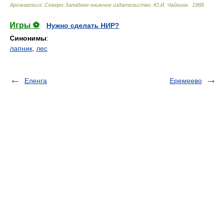
Архангельск: Северо-Западное книжное издательство
.
Ю.И. Чайкина
.
1988
.
Игры ⚽
Нужно сделать НИР?
Синонимы
:
лапник
,
лес
Еленга
Еремеево