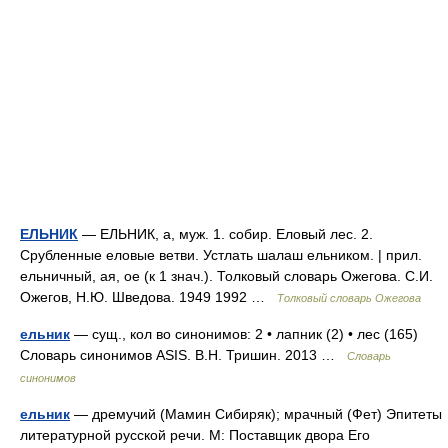
ЕЛЬНИК
— ЕЛЬНИК, а, муж. 1. собир. Еловый лес. 2.
Срубленные еловые ветви. Устлать шалаш ельником. | прил.
ельничный, ая, ое (к 1 знач.). Толковый словарь Ожегова. С.И.
Ожегов, Н.Ю. Шведова. 1949 1992 …
Толковый словарь Ожегова
ельник
— сущ., кол во синонимов: 2 • лапник (2) • лес (165)
Словарь синонимов ASIS. В.Н. Тришин. 2013 …
Словарь
синонимов
ельник
— дремучий (Мамин Сибиряк); мрачный (Фет) Эпитеты
литературной русской речи. М: Поставщик двора Его